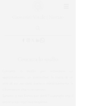
Giovanni Vitale | Notaio
Contatta lo studio
Contatta lo studio per richiedere un
appuntamento, un preventivo, la copia di un
atto di cui sei stato parte o semplicemente le
informazioni che ti occorrono.
Saremo al tuo fianco per darti il supporto che ti
occorre per ogni tua esigenza.